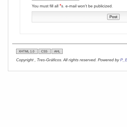
*
You must fill all
s. e-mail won't be publicized.
XHTML 1.0
CSS
AHL
Copyright , Tres-Gráficos. All rights reserved. Powered by
P_