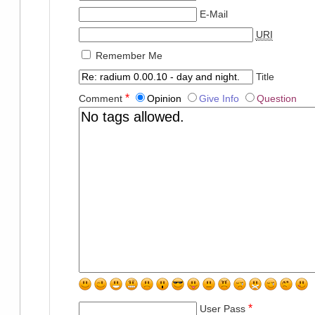
E-Mail
URI
Remember Me
Title
*
Comment
Opinion
Give Info
Question
*
User Pass