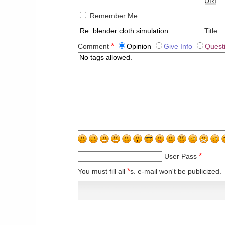
URI
Remember Me
Title
*
Comment
Opinion
Give Info
Quest
*
User Pass
*
You must fill all
s. e-mail won't be publicized.