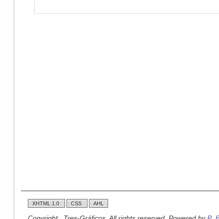
XHTML 1.0
CSS
AHL
Copyright , Tres-Gráficos. All rights reserved. Powered by
P_