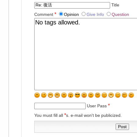
Title
*
Comment
Opinion
Give Info
Question
*
User Pass
*
You must fill all
s. e-mail won't be publicized.